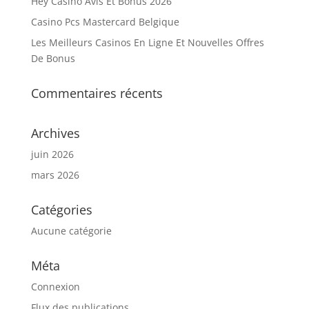
Hey Casino Avis Et Bonus 2026
Casino Pcs Mastercard Belgique
Les Meilleurs Casinos En Ligne Et Nouvelles Offres
De Bonus
Commentaires récents
Archives
juin 2026
mars 2026
Catégories
Aucune catégorie
Méta
Connexion
Flux des publications