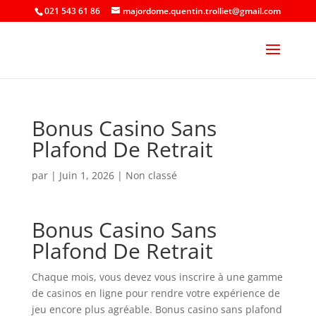
021 543 61 86
majordome.quentin.trolliet@gmail.com
Bonus Casino Sans
Plafond De Retrait
par
|
Juin 1, 2026
| Non classé
Bonus Casino Sans
Plafond De Retrait
Chaque mois, vous devez vous inscrire à une gamme
de casinos en ligne pour rendre votre expérience de
jeu encore plus agréable. Bonus casino sans plafond