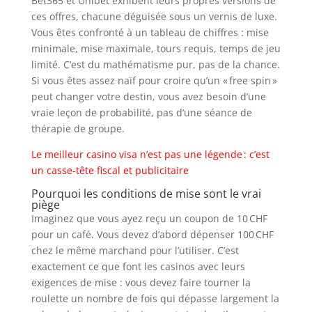
Bet365 et Unibet exhibent leurs propres versions de
ces offres, chacune déguisée sous un vernis de luxe.
Vous êtes confronté à un tableau de chiffres : mise
minimale, mise maximale, tours requis, temps de jeu
limité. C’est du mathématisme pur, pas de la chance.
Si vous êtes assez naïf pour croire qu’un « free spin »
peut changer votre destin, vous avez besoin d’une
vraie leçon de probabilité, pas d’une séance de
thérapie de groupe.
Le meilleur casino visa n’est pas une légende : c’est
un casse‑tête fiscal et publicitaire
Pourquoi les conditions de mise sont le vrai
piège
Imaginez que vous ayez reçu un coupon de 10 CHF
pour un café. Vous devez d’abord dépenser 100 CHF
chez le même marchand pour l’utiliser. C’est
exactement ce que font les casinos avec leurs
exigences de mise : vous devez faire tourner la
roulette un nombre de fois qui dépasse largement la