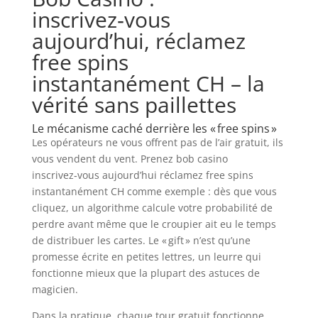
inscrivez‑vous
aujourd’hui, réclamez
free spins
instantanément CH – la
vérité sans paillettes
Le mécanisme caché derrière les « free spins »
Les opérateurs ne vous offrent pas de l’air gratuit, ils
vous vendent du vent. Prenez bob casino
inscrivez‑vous aujourd’hui réclamez free spins
instantanément CH comme exemple : dès que vous
cliquez, un algorithme calcule votre probabilité de
perdre avant même que le croupier ait eu le temps
de distribuer les cartes. Le « gift » n’est qu’une
promesse écrite en petites lettres, un leurre qui
fonctionne mieux que la plupart des astuces de
magicien.
Dans la pratique, chaque tour gratuit fonctionne