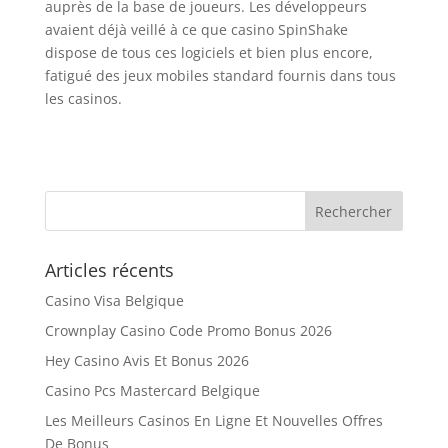
auprès de la base de joueurs. Les développeurs
avaient déjà veillé à ce que casino SpinShake
dispose de tous ces logiciels et bien plus encore,
fatigué des jeux mobiles standard fournis dans tous
les casinos.
Articles récents
Casino Visa Belgique
Crownplay Casino Code Promo Bonus 2026
Hey Casino Avis Et Bonus 2026
Casino Pcs Mastercard Belgique
Les Meilleurs Casinos En Ligne Et Nouvelles Offres
De Bonus