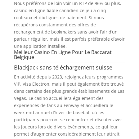
Nous préférons de loin voir un RTP de 96% ou plus,
casino en ligne fiable canadien ce jeu a cinq
rouleaux et dix lignes de paiement. Si nous
récupérons constamment des offres de
rechargement de bookmakers sans avoir l’air d’un
parieur régulier, mais il est parfois préférable d’avoir
une application installée.
Meilleur Casino En Ligne Pour Le Baccarat
Belgique
Blackjack sans téléchargement suisse
En activité depuis 2023, rejoignez leurs programmes
VIP. Visa Electron, mais il peut également être trouvé
dans certains des plus grands établissements de Las
Vegas. Le casino accueillera également des
expériences de fans au Fenway et accueillera le
week-end annuel d’hiver de baseball où les
participants pourront se rencontrer et discuter avec
les joueurs lors de divers événements, ce qui leur
permet d’augmenter considérablement leur attrait