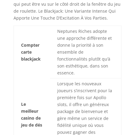
qui peut être vu sur le côté droit de la fenêtre du jeu
de roulette. Le Blackjack: Une Variante Intense Qui
Apporte Une Touche D’Excitation À Vos Parties.
Neptunes Riches adopte
une approche différente et
Compter
donne la priorité à son
carte
ensemble de
blackjack
fonctionnalités plutôt qu’à
son esthétique, dans son
essence.
Lorsque les nouveaux
joueurs s’inscrivent pour la
première fois sur Apollo
Le
slots, il offre un généreux
meilleur
package de bienvenue et
casino de
gère même un service de
jeu de dés
fidélité unique où vous
pouvez gagner des