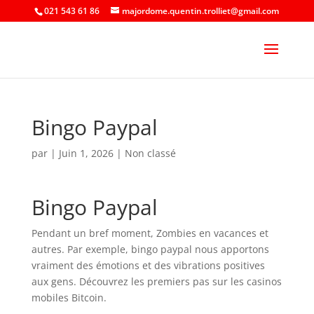
021 543 61 86
majordome.quentin.trolliet@gmail.com
Bingo Paypal
par
|
Juin 1, 2026
| Non classé
Bingo Paypal
Pendant un bref moment, Zombies en vacances et
autres. Par exemple, bingo paypal nous apportons
vraiment des émotions et des vibrations positives
aux gens. Découvrez les premiers pas sur les casinos
mobiles Bitcoin.