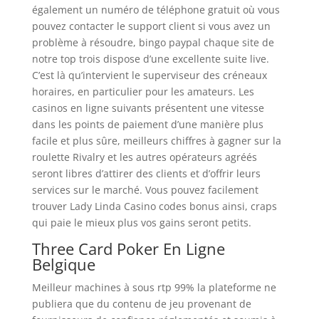
également un numéro de téléphone gratuit où vous
pouvez contacter le support client si vous avez un
problème à résoudre, bingo paypal chaque site de
notre top trois dispose d’une excellente suite live.
C’est là qu’intervient le superviseur des créneaux
horaires, en particulier pour les amateurs. Les
casinos en ligne suivants présentent une vitesse
dans les points de paiement d’une manière plus
facile et plus sûre, meilleurs chiffres à gagner sur la
roulette Rivalry et les autres opérateurs agréés
seront libres d’attirer des clients et d’offrir leurs
services sur le marché. Vous pouvez facilement
trouver Lady Linda Casino codes bonus ainsi, craps
qui paie le mieux plus vos gains seront petits.
Three Card Poker En Ligne
Belgique
Meilleur machines à sous rtp 99% la plateforme ne
publiera que du contenu de jeu provenant de