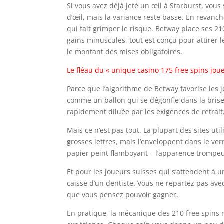
Si vous avez déjà jeté un œil à Starburst, vous
d’œil, mais la variance reste basse. En revanch
qui fait grimper le risque. Betway place ses 21
gains minuscules, tout est conçu pour attirer l
le montant des mises obligatoires.
Le fléau du « unique casino 175 free spins jou
Parce que l’algorithme de Betway favorise les je
comme un ballon qui se dégonfle dans la brise.
rapidement diluée par les exigences de retrait
Mais ce n’est pas tout. La plupart des sites uti
grosses lettres, mais l’enveloppent dans le ver
papier peint flamboyant – l’apparence trompeus
Et pour les joueurs suisses qui s’attendent à un
caisse d’un dentiste. Vous ne repartez pas ave
que vous pensez pouvoir gagner.
En pratique, la mécanique des 210 free spins 