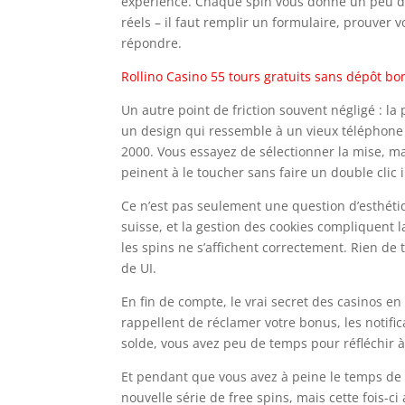
expérience. Chaque spin vous donne un peu d’e
réels – il faut remplir un formulaire, prouver vo
répondre.
Rollino Casino 55 tours gratuits sans dépôt bon
Un autre point de friction souvent négligé : l
un design qui ressemble à un vieux téléphone à
2000. Vous essayez de sélectionner la mise, ma
peinent à le toucher sans faire un double clic 
Ce n’est pas seulement une question d’esthéti
suisse, et la gestion des cookies compliquent la
les spins ne s’affichent correctement. Rien de
de UI.
En fin de compte, le vrai secret des casinos en
rappellent de réclamer votre bonus, les notific
solde, vous avez peu de temps pour réfléchir à
Et pendant que vous avez à peine le temps de 
nouvelle série de free spins, mais cette fois-c