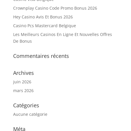
Crownplay Casino Code Promo Bonus 2026
Hey Casino Avis Et Bonus 2026
Casino Pcs Mastercard Belgique
Les Meilleurs Casinos En Ligne Et Nouvelles Offres
De Bonus
Commentaires récents
Archives
juin 2026
mars 2026
Catégories
Aucune catégorie
Méta