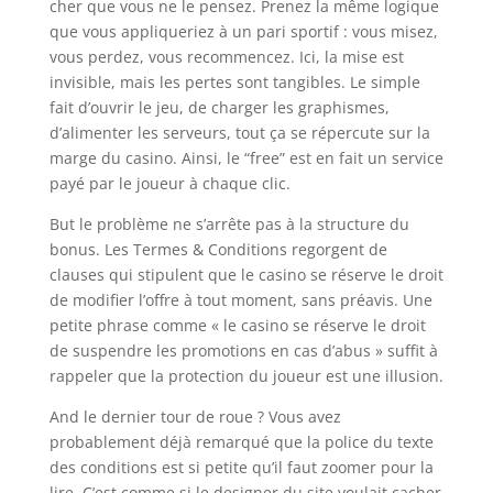
cher que vous ne le pensez. Prenez la même logique
que vous appliqueriez à un pari sportif : vous misez,
vous perdez, vous recommencez. Ici, la mise est
invisible, mais les pertes sont tangibles. Le simple
fait d’ouvrir le jeu, de charger les graphismes,
d’alimenter les serveurs, tout ça se répercute sur la
marge du casino. Ainsi, le “free” est en fait un service
payé par le joueur à chaque clic.
But le problème ne s’arrête pas à la structure du
bonus. Les Termes & Conditions regorgent de
clauses qui stipulent que le casino se réserve le droit
de modifier l’offre à tout moment, sans préavis. Une
petite phrase comme « le casino se réserve le droit
de suspendre les promotions en cas d’abus » suffit à
rappeler que la protection du joueur est une illusion.
And le dernier tour de roue ? Vous avez
probablement déjà remarqué que la police du texte
des conditions est si petite qu’il faut zoomer pour la
lire. C’est comme si le designer du site voulait cacher