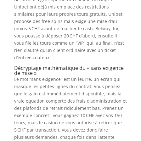
Unibet ont déjà mis en place des restrictions
similaires pour leurs propres tours gratuits. Unibet
propose des free spins mais exige une mise d’au
moins 5 CHF avant de toucher le cash. Betway, lui,
vous pousse à déposer 20 CHF d’abord, ensuite il
vous file les tours comme un “VIP” qui, au final, n’est
rien d’autre qu’un client ordinaire avec un ticket
d’entrée coûteux.
Décryptage mathématique du « sans exigence
de mise »
Le mot “sans exigence” est un leurre, un écran qui
masque les petites lignes du contrat. Vous pensez
que le gain est immédiatement disponible, mais la
vraie equation comporte des frais d’administration et
des plafonds de retrait ridiculement bas. Prenez un
exemple concret : vous gagnez 10 CHF avec vos 150
tours, mais le casino ne vous autorise à retirer que
5 CHF par transaction. Vous devez donc faire
plusieurs demandes, chaque fois dans l’attente