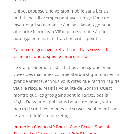
Unibet propose une version mobile sans bonus
initial, mais ils compensent avec un système de
loyauté qui vous pousse à miser davantage pour
atteindre le « niveau VIP » qui ressemble à une
auberge bon marché fraîchement repeinte.
Casino en ligne avec retrait sans frais suisse : la
vraie arnaque déguisée en promesse
Le vrai problème, c’est l’effet psychologique. Vous
voyez des machines comme Starburst qui tournent à
grande vitesse, et vous vous dites que l’action rapide
vaut le risque. Mais la volatilité de Gonzo’s Quest
montre que les gros gains sont la rareté, pas la
règle. Dans une appli sans bonus de dépôt, votre
bankroll subit les mêmes secousses, seulement sans
le verre teinté du marketing.
Immerion Casino VIP Bonus Code Bonus Spécial
Suisse : Le Mirage du Luxe à Prix Discount