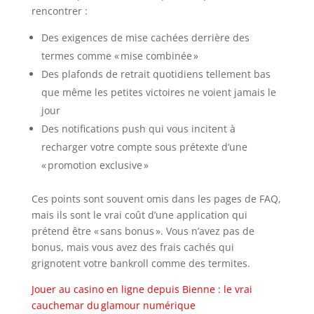
rencontrer :
Des exigences de mise cachées derrière des
termes comme « mise combinée »
Des plafonds de retrait quotidiens tellement bas
que même les petites victoires ne voient jamais le
jour
Des notifications push qui vous incitent à
recharger votre compte sous prétexte d’une
« promotion exclusive »
Ces points sont souvent omis dans les pages de FAQ,
mais ils sont le vrai coût d’une application qui
prétend être « sans bonus ». Vous n’avez pas de
bonus, mais vous avez des frais cachés qui
grignotent votre bankroll comme des termites.
Jouer au casino en ligne depuis Bienne : le vrai
cauchemar du glamour numérique