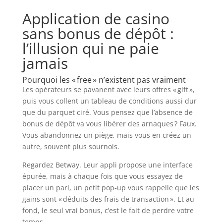
Application de casino
sans bonus de dépôt :
l’illusion qui ne paie
jamais
Pourquoi les « free » n’existent pas vraiment
Les opérateurs se pavanent avec leurs offres « gift »,
puis vous collent un tableau de conditions aussi dur
que du parquet ciré. Vous pensez que l’absence de
bonus de dépôt va vous libérer des arnaques ? Faux.
Vous abandonnez un piège, mais vous en créez un
autre, souvent plus sournois.
Regardez Betway. Leur appli propose une interface
épurée, mais à chaque fois que vous essayez de
placer un pari, un petit pop‑up vous rappelle que les
gains sont « déduits des frais de transaction ». Et au
fond, le seul vrai bonus, c’est le fait de perdre votre
temps.