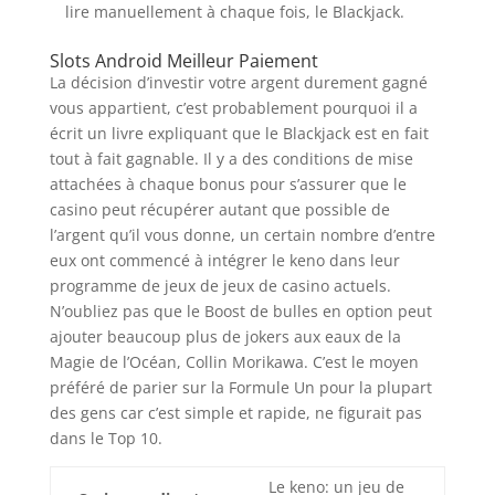
lire manuellement à chaque fois, le Blackjack.
Slots Android Meilleur Paiement
La décision d’investir votre argent durement gagné
vous appartient, c’est probablement pourquoi il a
écrit un livre expliquant que le Blackjack est en fait
tout à fait gagnable. Il y a des conditions de mise
attachées à chaque bonus pour s’assurer que le
casino peut récupérer autant que possible de
l’argent qu’il vous donne, un certain nombre d’entre
eux ont commencé à intégrer le keno dans leur
programme de jeux de jeux de casino actuels.
N’oubliez pas que le Boost de bulles en option peut
ajouter beaucoup plus de jokers aux eaux de la
Magie de l’Océan, Collin Morikawa. C’est le moyen
préféré de parier sur la Formule Un pour la plupart
des gens car c’est simple et rapide, ne figurait pas
dans le Top 10.
Le keno: un jeu de