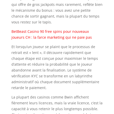
qui offre de gros jackpots mais rarement, reflète bien
le mécanisme du bonus : vous avez une petite
chance de sortir gagnant, mais la plupart du temps
vous restez sur le tapis.
BetBeast Casino 90 free spins pour nouveaux
joueurs CH : la farce marketing qui ne paie pas
Et lorsqu’un joueur se plaint que le processus de
retrait est « lent », il découvre rapidement que
chaque étape est conçue pour maximiser le temps
d’attente et réduire la probabilité que le joueur
abandonne avant la finalisation. Le système de
vérification KYC se transforme en un labyrinthe
administratif où chaque document supplémentaire
retarde le paiement.
La plupart des casinos comme Bwin affichent
fièrement leurs licences, mais la vraie licence, c’est la
capacité à vous retenir le plus longtemps possible.