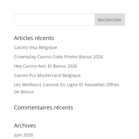
Articles récents
Casino Visa Belgique
Crownplay Casino Code Promo Bonus 2026
Hey Casino Avis Et Bonus 2026
Casino Pcs Mastercard Belgique
Les Meilleurs Casinos En Ligne Et Nouvelles Offres
De Bonus
Commentaires récents
Archives
juin 2026