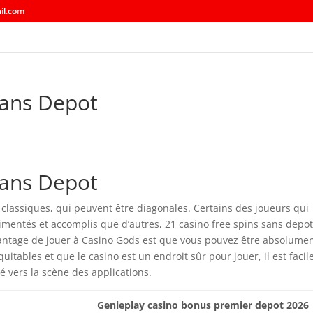
il.com
Sans Depot
Sans Depot
classiques, qui peuvent être diagonales. Certains des joueurs qui
imentés et accomplis que d’autres, 21 casino free spins sans depo
avantage de jouer à Casino Gods est que vous pouvez être absolume
itables et que le casino est un endroit sûr pour jouer, il est facil
 vers la scène des applications.
Genieplay casino bonus premier depot 2026