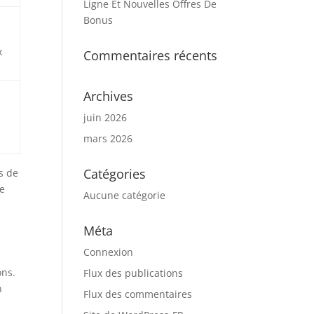
Ligne Et Nouvelles Offres De
Bonus
x
Commentaires récents
Archives
juin 2026
mars 2026
Catégories
s de
ne
Aucune catégorie
Méta
Connexion
ons.
Flux des publications
n
Flux des commentaires