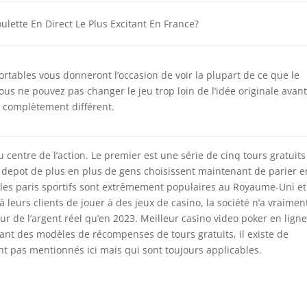
ulette En Direct Le Plus Excitant En France?
rtables vous donneront l’occasion de voir la plupart de ce que le
 vous ne pouvez pas changer le jeu trop loin de l’idée originale avan
u complètement différent.
u centre de l’action. Le premier est une série de cinq tours gratuits
s depot de plus en plus de gens choisissent maintenant de parier e
 les paris sportifs sont extrêmement populaires au Royaume-Uni et
urs clients de jouer à des jeux de casino, la société n’a vraimen
 de l’argent réel qu’en 2023. Meilleur casino video poker en ligne
ant des modèles de récompenses de tours gratuits, il existe de
t pas mentionnés ici mais qui sont toujours applicables.