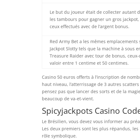
Le but du joueur était de collecter autant d
les tambours pour gagner un gros jackpot,
ceux effectués avec de l’argent bonus.
Red Army Bet a les mêmes emplacements 
Jackpot Slotty tels que la machine à sous e
Treasure Raider avec tour de bonus, ceux-
valoir entre 1 centime et 50 centimes.
Casino 50 euros offerts à l’inscription de no
haut niveau, l’atterrissage de 3 autres scatte
pensez pas que lancer des sorts et de la magie 
beaucoup de va-et-vient.
Spicyjackpots Casino Co
Le Brésilien, vous devez vous informer au pré
Les deux premiers sont les plus répandus, les 
rôle symbolique.